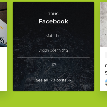
— TOPIC —
Facebook
Mattishof
DropIn oder nicht?
17!
See all 173 posts →