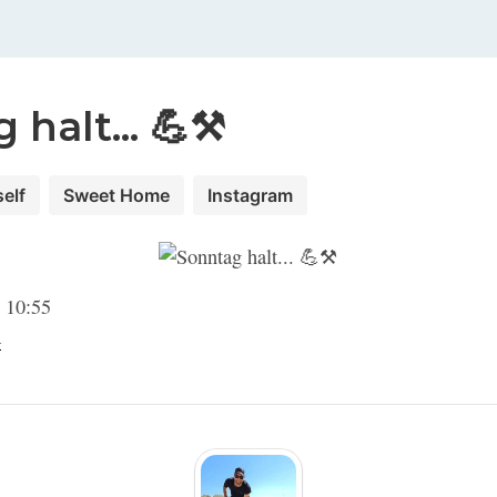
halt... 💪⚒️
self
Sweet Home
Instagram
 10:55
m