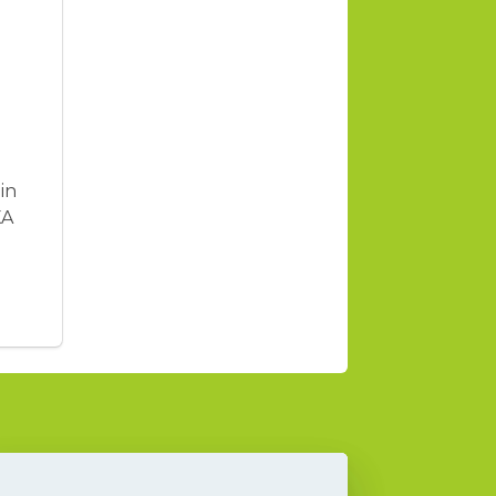
in
XA