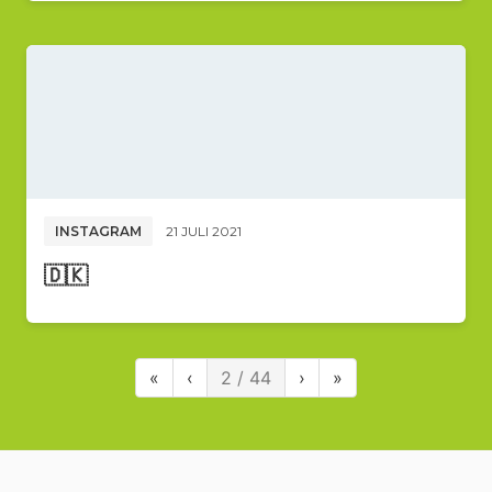
INSTAGRAM
21 JULI 2021
🇩🇰
«
‹
2 / 44
›
»