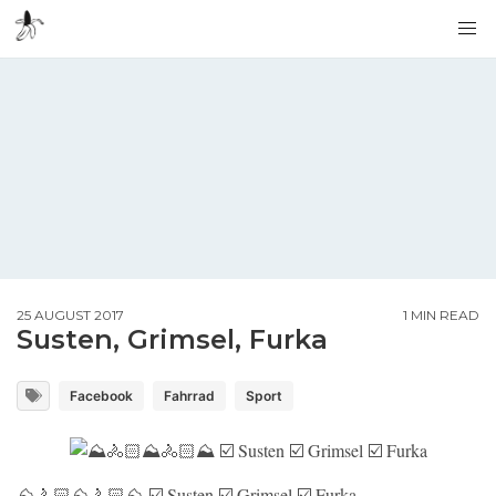
25 AUGUST 2017
1 MIN READ
Susten, Grimsel, Furka
Facebook
Fahrrad
Sport
⛰🚴🏻⛰🚴🏻⛰ ☑️ Susten ☑️ Grimsel ☑️ Furka