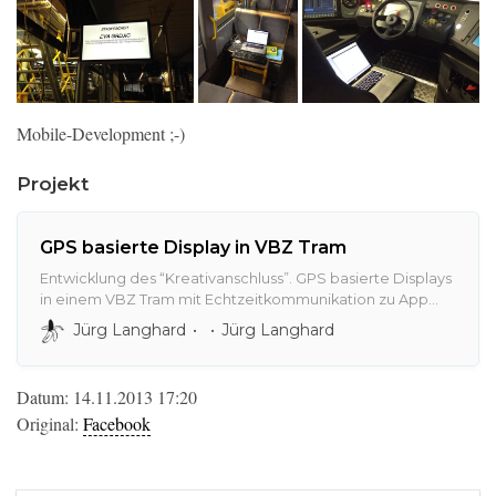
Mobile-Development ;-)
Projekt
GPS basierte Display in VBZ Tram
Entwicklung des “Kreativanschluss”. GPS basierte Displays
in einem VBZ Tram mit Echtzeitkommunikation zu App
und Website.
Jürg Langhard
Jürg Langhard
Datum: 14.11.2013 17:20
Original:
Facebook