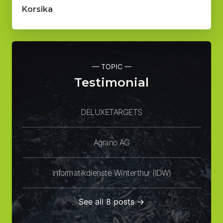
Korsika
— TOPIC —
Testimonial
DELUXETARGETS
Agrano AG
Informatikdienste Winterthur (IDW)
See all 8 posts →